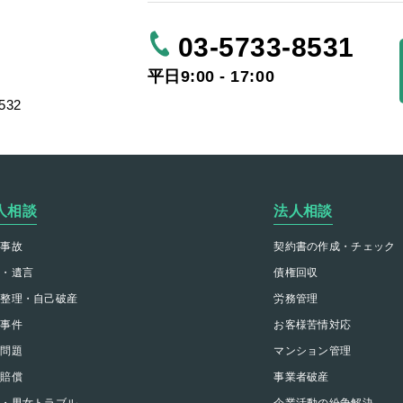
03-5733-8531
平日9:00 - 17:00
532
人相談
法人相談
通事故
契約書の作成・チェック
続・遺言
債権回収
務整理・自己破産
労務管理
事事件
お客様苦情対応
銭問題
マンション管理
害賠償
事業者破産