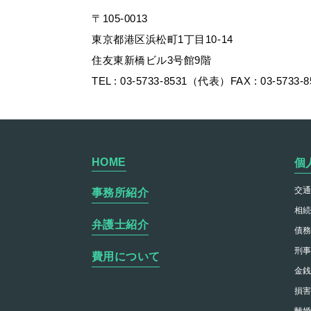
〒105-0013
東京都港区浜松町1丁目10-14
住友東新橋ビル3号館9階
TEL : 03-5733-8531（代表）FAX : 03-5733-8
HOME
個
交
事務所紹介
相
弁護士紹介
債
刑
費用について
金
損